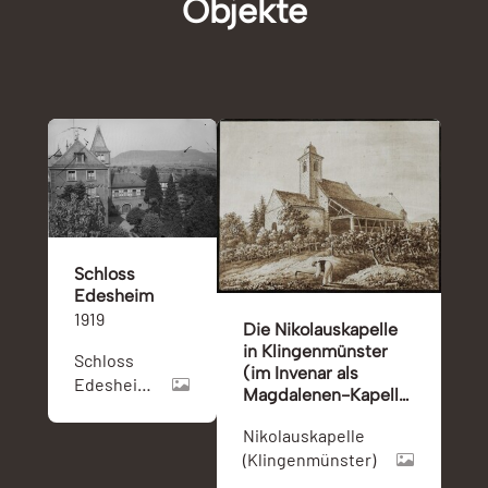
Objekte
Schloss
Edesheim
1919
Die Nikolauskapelle
in Klingenmünster
Schloss
(im Invenar als
Edesheim
Magdalenen-Kapelle
und
bezeichnet)
Speyer
Nikolauskapelle
(Klingenmünster)