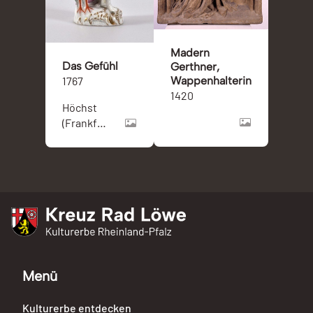
Madern
Das Gefühl
Gerthner,
1767
Wappenhalterin
1420
Höchst
(Frankfurt
am Main)
Kreuz Rad Löwe
Kulturerbe Rheinland-Pfalz
Menü
Kulturerbe entdecken