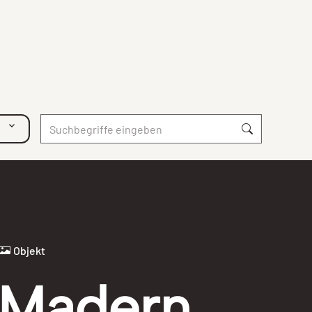
Objekt
Madern