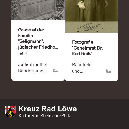
Grabmal der
Familie
"Seligmann",
Fotografie
jüdischer Friedhof
"Geheimrat Dr.
Bendorf
1899
Karl Reiß"
Judenfriedhof
Mannheim
Bendorf und
und
Bendorf am
Ludwigshafen
Rhein
am Rhein
Kreuz Rad Löwe
Kulturerbe Rheinland-Pfalz