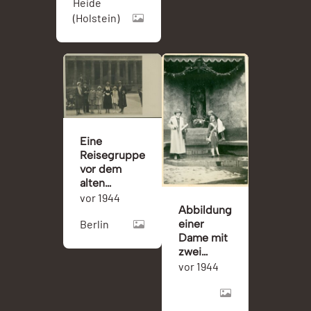
Heide
(Holstein)
Eine
Reisegruppe
vor dem
alten
Museum
vor 1944
Abbildung
Berlin
einer
Berlin
Dame mit
zwei
Mädchen
vor 1944