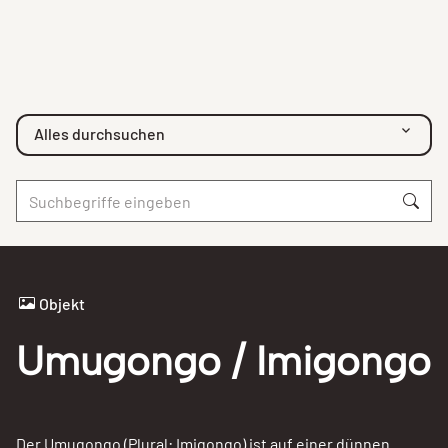
Alles durchsuchen
Objekt
Umugongo / Imigongo
Der Umugongo (Plural: Imigongo) ist auf einer dünnen