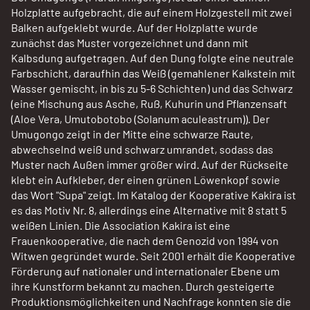
Holzplatte aufgebracht, die auf einem Holzgestell mit zwei
Balken aufgeklebt wurde. Auf der Holzplatte wurde
zunächst das Muster vorgezeichnet und dann mit
Kalbsdung aufgetragen. Auf den Dung folgte eine neutrale
Farbschicht, daraufhin das Weiß (gemahlener Kalkstein mit
Wasser gemischt, in bis zu 5-6 Schichten) und das Schwarz
(eine Mischung aus Asche, Ruß, Kuhurin und Pflanzensaft
(Aloe Vera, Umutobotobo (Solanum aculeastrum)). Der
Umugongo zeigt in der Mitte eine schwarze Raute,
abwechselnd weiß und schwarz umrandet, sodass das
Muster nach Außen immer größer wird. Auf der Rückseite
klebt ein Aufkleber, der einen grünen Löwenkopf sowie
das Wort "Supa" zeigt. Im Katalog der Kooperative Kakira ist
es das Motiv Nr. 8, allerdings eine Alternative mit 8 statt 5
weißen Linien. Die Association Kakira ist eine
Frauenkooperative, die nach dem Genozid von 1994 von
Witwen gegründet wurde. Seit 2001 erhält die Kooperative
Förderung auf nationaler und internationaler Ebene um
ihre Kunstform bekannt zu machen. Durch gesteigerte
Produktionsmöglichkeiten und Nachfrage konnten sie die