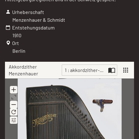
Urheberschaft
Menzenhauer & Schmidt
Entstehungsdatum
1910
Ort
Berlin
Akkordzither
1 : akkordzither-menzenhauer-131
Menzenhauer
Scan