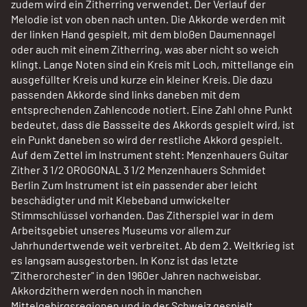
zudem wird ein Zitherring verwendet. Der Verlauf der
Melodie ist von oben nach unten. Die Akkorde werden mit
der linken Hand gespielt, mit dem bloßen Daumennagel
oder auch mit einem Zitherring, was aber nicht so weich
klingt. Lange Noten sind ein Kreis mit Loch, mittellange ein
ausgefüllter Kreis und kurze ein kleiner Kreis. Die dazu
passenden Akkorde sind links daneben mit dem
entsprechenden Zahlencode notiert. Eine Zahl ohne Punkt
bedeutet, dass die Bassseite des Akkords gespielt wird, ist
ein Punkt daneben so wird der restliche Akkord gespielt.
Auf dem Zettel im Instrument steht: Menzenhauers Guitar
Zither 3 1/2 OROGONAL 3 1/2 Menzenhauers Schmidet
Berlin Zum Instrument ist ein passender aber leicht
beschädigter und mit Klebeband umwickelter
Stimmschlüssel vorhanden. Das Zitherspiel war in dem
Arbeitsgebiet unseres Museums vor allem zur
Jahrhundertwende weit verbreitet. Ab dem 2. Weltkrieg ist
es langsam ausgestorben. In Konz ist das letzte
"Zitherorchester" in den 1960er Jahren nachweisbar.
Akkordzithern werden noch in manchen
Mittelgebirgsregionen und in der Schweiz gespielt.