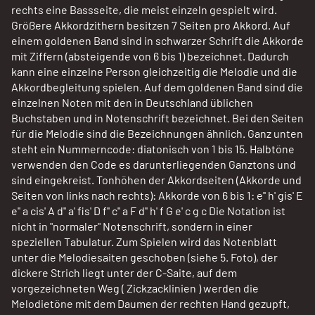
rechts eine Bassseite, die meist einzeln gespielt wird.
Größere Akkordzithern besitzen 7 Seiten pro Akkord. Auf
einem goldenen Band sind in schwarzer Schrift die Akkorde
mit Ziffern (absteigende von 6 bis 1) bezeichnet. Dadurch
kann eine einzelne Person gleichzeitig die Melodie und die
Akkordbegleitung spielen. Auf dem goldenen Band sind die
einzelnen Noten mit den in Deutschland üblichen
Buchstaben und in Notenschrift bezeichnet. Bei den Seiten
für die Melodie sind die Bezeichnungen ähnlich. Ganz unten
steht ein Nummerncode: diatonisch von 1 bis 15. Halbtöne
verwenden den Code es darunterliegenden Ganztons und
sind eingekreist. Tonhöhen der Akkordseiten (Akkorde und
Seiten von links nach rechts): Akkorde von 6 bis 1: e'' h' gis' E
e'' a cis' A d'' a' fis' D f'' c'' a F d'' h' f G e' c g c Die Notation ist
nicht in "normaler" Notenschrift, sondern in einer
speziellen Tabulatur. Zum Spielen wird das Notenblatt
unter die Melodiesaiten geschoben (siehe 5. Foto), der
dickere Strich liegt unter der C-Saite, auf dem
vorgezeichneten Weg ( Zickzacklinien ) werden die
Melodietöne mit dem Daumen der rechten Hand gezupft,