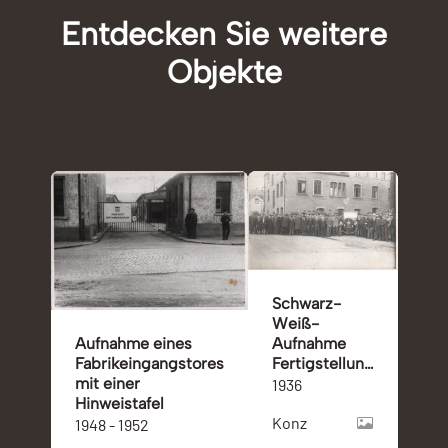
Entdecken Sie weitere
Objekte
Schwarz-
Weiß-
Aufnahme
Aufnahme eines
Fertigstellung
Fabrikeingangstores
500ster
mit einer
1936
Schlepper
Hinweistafel
Konz
der Firma
1948 - 1952
Zettelmeyer