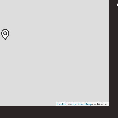
Leaflet
| ©
OpenStreetMap
contributors