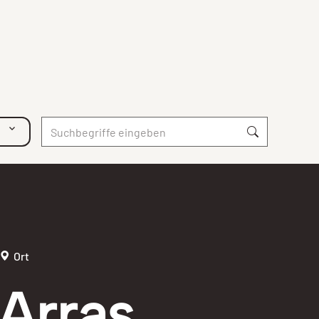
Ort
Arras