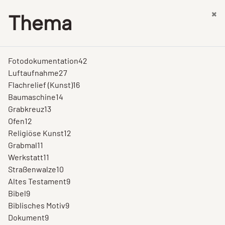
×
Thema
Fotodokumentation
42
Luftaufnahme
27
Flachrelief (Kunst)
16
Baumaschine
14
Grabkreuz
13
Ofen
12
Religiöse Kunst
12
Grabmal
11
Werkstatt
11
Straßenwalze
10
Altes Testament
9
Bibel
9
Biblisches Motiv
9
Dokument
9