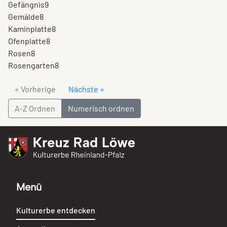
Gefängnis
9
Gemälde
8
Kaminplatte
8
Ofenplatte
8
Rosen
8
Rosengarten
8
« Vorherige
Nächste »
A-Z Ordnen
Numerisch ordnen
Kreuz Rad Löwe
Kulturerbe Rheinland-Pfalz
Menü
Kulturerbe entdecken