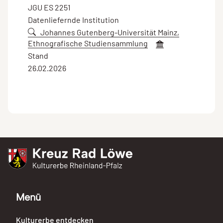
JGU ES 2251
Datenliefernde Institution
Johannes Gutenberg-Universität Mainz,
Ethnografische Studiensammlung
Stand
26.02.2026
Kreuz Rad Löwe
Kulturerbe Rheinland-Pfalz
Menü
Kulturerbe entdecken