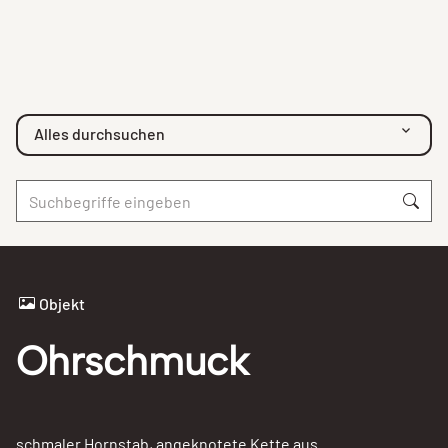
Alles durchsuchen
Objekt
Ohrschmuck
schmaler Hornstab, angeknotete Kette aus