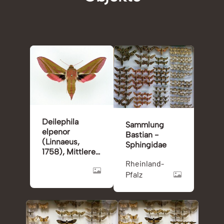
Deilephila
Sammlung
elpenor
Bastian -
(Linnaeus,
Sphingidae
1758), Mittlerer
Weinschwärmer
Rheinland-
Pfalz