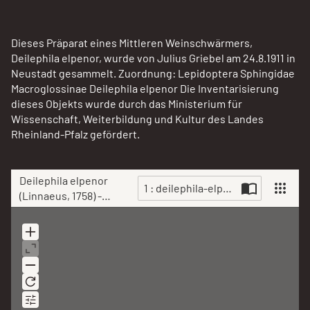
Dieses Präparat eines Mittleren Weinschwärmers,
Deilephila elpenor, wurde von Julius Griebel am 24.8.1911 in
Neustadt gesammelt. Zuordnung: Lepidoptera Sphingidae
Macroglossinae Deilephila elpenor Die Inventarisierung
dieses Objekts wurde durch das Ministerium für
Wissenschaft, Weiterbildung und Kultur des Landes
Rheinland-Pfalz gefördert.
Deilephila elpenor
1 : deilephila-elpenor-linnaeus-17
(Linnaeus, 1758) -
Raupe, Mittlerer
Scan
Weinschwärmer