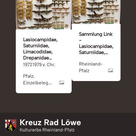
Sammlung Link
Lasiocampidae,
-
Saturniidae,
Lasiocampidae,
Limacodidae,
Saturniidae,
Drepanidae
Limacodidae,
Rheinland-
(Sammlung Link
19721979 v. Chr.
Drepanidae
08)
Pfalz
Pfalz,
Einzelbelege
aus Baden-
Württemberg,
Österreich
(Tirol) und
Frankreich