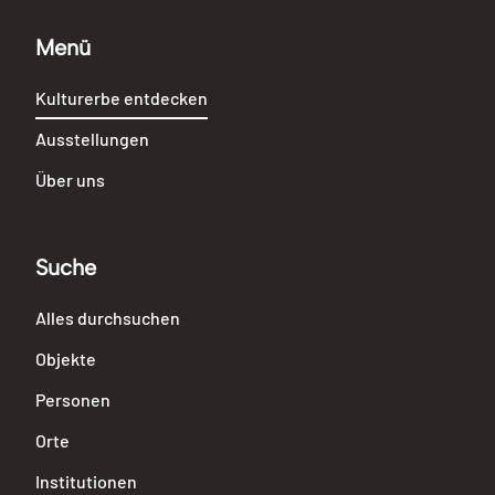
Kreuz Rad Löwe
Kulturerbe Rheinland-Pfalz
Menü
Kulturerbe entdecken
Ausstellungen
Über uns
Suche
Alles durchsuchen
Objekte
Personen
Orte
Institutionen