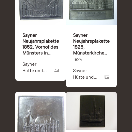
Sayner
Sayner
Neujahrsplakette
Neujahrsplakette
1852, Vorhof des
1825,
Münsters in
Münsterkirche
Essen
zu Bonn,
1824
Sayner
Bleimodell
Hütte und
Sayner
Essener
Hütte und
Münster
Bonner
Münster