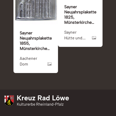
Sayner
Neujahrsplakette
1825,
Münsterkirche
zu Bonn
Sayner
Sayner
Hütte und
Neujahrsplakette
1855,
Bonner
Münsterkirche
Münster
bzw. Dom zu
Aachener
Aachen
Dom
Kreuz Rad Löwe
Kulturerbe Rheinland-Pfalz