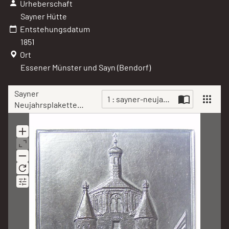
Urheberschaft
Sayner Hütte
Entstehungsdatum
1851
Ort
Essener Münster und Sayn (Bendorf)
Sayner
1 : sayner-neujahrsplakette-1852
Neujahrsplakette
1852, Vorhof der
Scan
Münsterkirche
in Essen