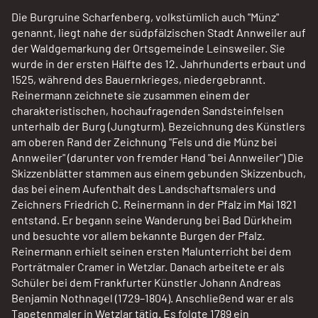
Die Burgruine Scharfenberg, volkstümlich auch "Münz"
genannt, liegt nahe der südpfälzischen Stadt Annweiler auf
der Waldgemarkung der Ortsgemeinde Leinsweiler. Sie
wurde in der ersten Hälfte des 12. Jahrhunderts erbaut und
1525, während des Bauernkrieges, niedergebrannt.
Reinermann zeichnete sie zusammen einem der
charakteristischen, hochaufragenden Sandsteinfelsen
unterhalb der Burg (Jungturm). Bezeichnung des Künstlers
am oberen Rand der Zeichnung "Fels und die Münz bei
Annweiler" (darunter von fremder Hand "bei Annweiler") Die
Skizzenblätter stammen aus einem gebunden Skizzenbuch,
das bei einem Aufenthalt des Landschaftsmalers und
Zeichners Friedrich C. Reinermann in der Pfalz im Mai 1821
entstand. Er begann seine Wanderung bei Bad Dürkheim
und besuchte vor allem bekannte Burgen der Pfalz.
Reinermann erhielt seinen ersten Malunterricht bei dem
Porträtmaler Cramer in Wetzlar. Danach arbeitete er als
Schüler bei dem Frankfurter Künstler Johann Andreas
Benjamin Nothnagel (1729–1804). Anschließend war er als
Tapetenmaler in Wetzlar tätig. Es folgte 1789 ein