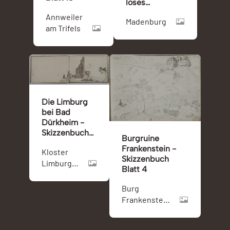
loses
Skizzenblatt
Annweiler
Madenburg
002
am Trifels
Die Limburg
bei Bad
Dürkheim -
Skizzenbuch
Burgruine
Blatt 2
Frankenstein -
Kloster
(Doppelseite)
Skizzenbuch
Limburg
Blatt 4
(Bad
Dürkheim)
Burg
Frankenstein
(Pfalz)