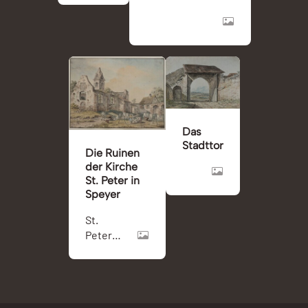
(Nikolauskapelle)
in Speyer
Das
Stadttor
Die Ruinen
der Kirche
St. Peter in
Speyer
St.
Peter
(Speyer)