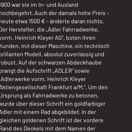
1900 war sie im In- und Ausland
hochbegehrt. Auch der damals hohe Preis –
heute etwa 1500 € - änderte daran nichts.
Der Hersteller, die „Adler Fahrradwerke,
vorm. Heinrich Kleyer AG“, boten ihren
Kunden, mit dieser Maschine, ein technisch
brillanten Modell, absolut zuverlässig und
robust. Auf der schwarzen Abdeckhaube
prangt die Aufschrift „ADLER“ sowie
„Adlerwerke vorm. Heinrich Kleyer
Aktiengesellschaft Frankfurt a/M.“. Um den
Ursprung als Fahrradwerke zu betonen,
wurde über dieser Schrift ein goldfarbiger
Adler mit einem Rad abgebildet. In der
gleichen goldenen Schrift ist der vordere
Rand des Deckels mit dem Namen der