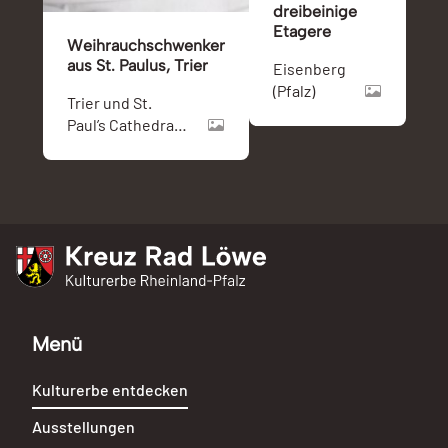
dreibeinige
Etagere
Weihrauchschwenker
aus St. Paulus, Trier
Eisenberg
(Pfalz)
Trier und St.
Paul’s Cathedral
(London)
Kreuz Rad Löwe
Kulturerbe Rheinland-Pfalz
Menü
Kulturerbe entdecken
Ausstellungen