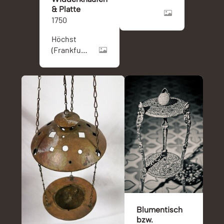
& Platte
1750
Höchst
(Frankfurt
am Main)
Blumentisch
bzw.