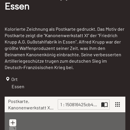
Essen
Kolorierte Zeichnung als Postkarte gedruckt. Das Motiv der
Postkarte zeigt die "Kanonenwerkstatt XI" der "Friedrich
Krupp A.G. Gußstahlfabrik in Essen". Alfred Krupp war der
größte Waffenproduzent seiner Zeit, was ihm den
Beinamen Kanonenkönig einbrachte. Seine verbesserten
Artilleriegeschütze trugen zum deutschen Sieg im
Deutsch-Französischen Krieg bei.
Ort
Essen
Postkarte,
1 : 150816425cb43dea18e5d.jpg
Kanonenwerkstatt XI
der Friedrich Krupp
Scan
A.G in Essen