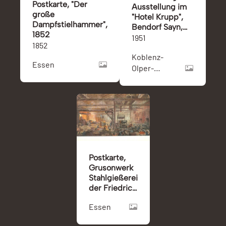
Postkarte, "Der
Ausstellung im
große
"Hotel Krupp",
Dampfstielhammer",
Bendorf Sayn,
1852
1951
1951
1852
Koblenz-
Essen
Olper-
Straße
(Bendorf)
und Sayn
(Bendorf)
Postkarte,
Grusonwerk
Stahlgießerei
der Friedrich
Krupp A.G in
Essen
Essen