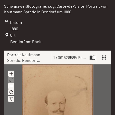
Schwarzweißfotografie, sog. Carte-de-Visite. Portrait von
Kaufmann Spredo in Bendorf um 1880.
Datum
1880
Ort
Bendorf am Rhein
Portrait Kaufmann
1 : 091528585c5ef1ba8c95e.jpg
Spredo, Bendorf
um 1880
Scan