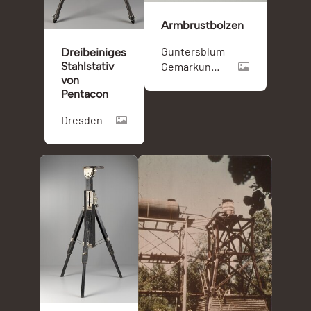
Armbrustbolzen
Guntersblum
Dreibeiniges
Gemarkung
Stahlstativ
von
Hühnerkorn
Pentacon
Dresden