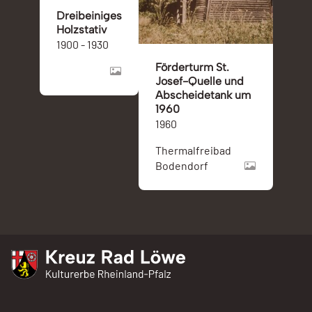
Dreibeiniges
Holzstativ
1900 - 1930
Förderturm St.
Josef-Quelle und
Abscheidetank um
1960
1960
Thermalfreibad
Bodendorf
Kreuz Rad Löwe
Kulturerbe Rheinland-Pfalz