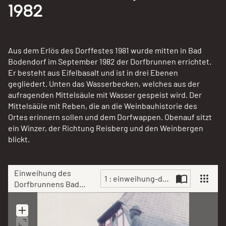
1982
Aus dem Erlös des Dorffestes 1981 wurde mitten in Bad
Bodendorf im September 1982 der Dorfbrunnen errichtet.
Er besteht aus Eifelbasalt und ist in drei Ebenen
gegliedert. Unten das Wasserbecken, welches aus der
aufragenden Mittelsäule mit Wasser gespeist wird. Der
Mittelsäüle mit Reben, die an die Weinbauhistorie des
Ortes erinnern sollen und dem Dorfwappen. Obenauf sitzt
ein Winzer, der Richtung Reisberg und den Weinbergen
blickt.
Einweihung des
1 : einweihung-des-dorfbrunnens
Dorfbrunnens Bad
Bodendorf im
Scan
September 1982