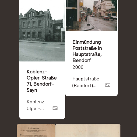
Einmündung
Poststraße in
Hauptstraße,
Bendorf
2000
Koblenz-
Opler-Straße
Hauptstraße
71, Bendorf-
(Bendorf)
Sayn
und Bendorf
Koblenz-
Olper-
Straße
(Bendorf)
und Sayn
(Bendorf)