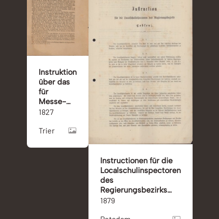
Instruktion
über das
für
Messe-
Stiftungen
1827
zu
Trier
erlegende
Kapital
Instructionen für die
Localschulinspectoren
des
Regierungsbezirks
Coblenz
1879
Potsdam