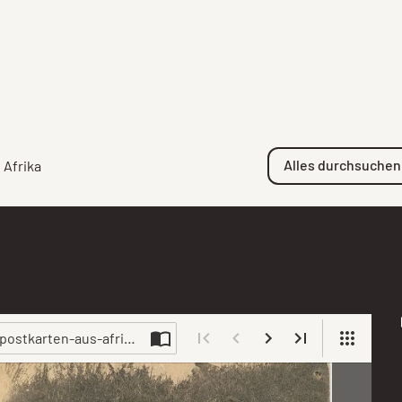
Alles durchsuchen
 Afrika
: postkarten-aus-afrika-135104-233235.jpg