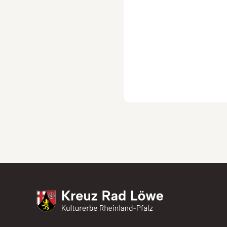
Kreuz Rad Löwe
Kulturerbe Rheinland-Pfalz