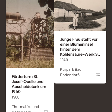
Junge Frau steht vor
einer Blumeninsel
hinter dem
Kohlensäure-Werk St.
Josepf in
1940
Bodendorf/Ahr
Kurpark Bad
Bodendorf,
Förderturm St.
Kohlensäurewerk
Josef-Quelle und
St. Joseph
Abscheidetank um
(Bodendorf) und
1960
Bad Bodendorf
1960
Thermalfreibad
Bodendorf