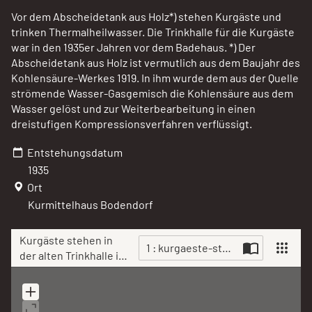
Vor dem Abscheidetank aus Holz*) stehen Kurgäste und
trinken Thermalheilwasser. Die Trinkhalle für die Kurgäste
war in den 1935er Jahren vor dem Badehaus. *) Der
Abscheidetank aus Holz ist vermutlich aus dem Baujahr des
Kohlensäure-Werkes 1919. In ihm wurde dem aus der Quelle
strömende Wasser-Gasgemisch die Kohlensäure aus dem
Wasser gelöst und zur Weiterbearbeitung in einen
dreistufigen Kompressionsverfahren verflüssigt.
Entstehungsdatum
1935
Ort
Kurmittelhaus Bodendorf
Kurgäste stehen in
1 : kurgaeste-stehen-in-der-alten
der alten Trinkhalle in
Bad Bodendorf
Scan