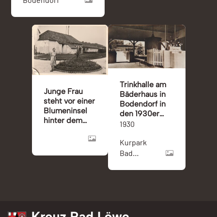
Trinkhalle am
Junge Frau
Bäderhaus in
steht vor einer
Bodendorf in
Blumeninsel
den 1930er
hinter dem
Jahren
1930
Kohlensäure-
Werk St.
Kurpark
Josepf in
Bad
Bodendorf/Ahr
Bodendorf