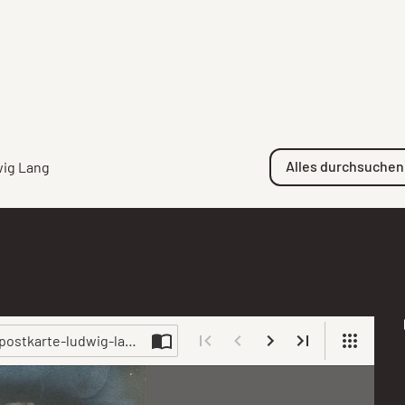
Alles durchsuchen
wig Lang
: postkarte-ludwig-lang-131355-420065.jpg