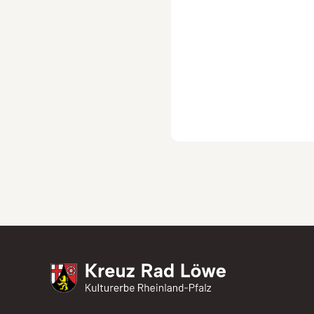
Kreuz Rad Löwe
Kulturerbe Rheinland-Pfalz