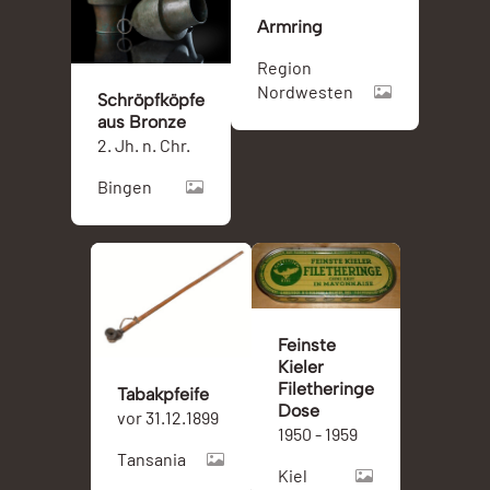
Armring
Region
Nordwesten
Schröpfköpfe
aus Bronze
2. Jh. n. Chr.
Bingen
Feinste
Kieler
Filetheringe
Tabakpfeife
Dose
vor 31.12.1899
1950 - 1959
Tansania
Kiel