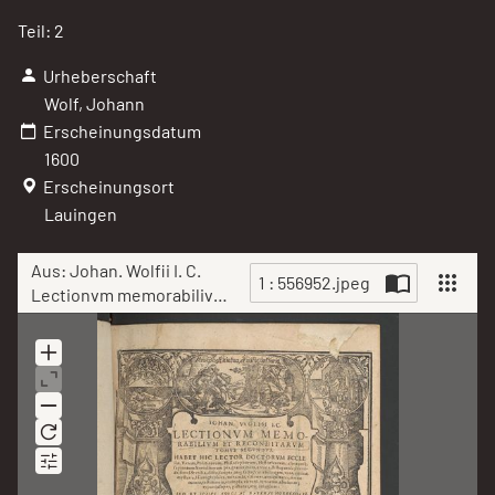
Teil: 2
Urheberschaft
Wolf, Johann
Erscheinungsdatum
1600
Erscheinungsort
Lauingen
Aus: Johan. Wolfii I. C.
1 : 556952.jpeg
Lectionvm memorabilivm
et reconditarvm
Scan
centenarii XVI. : habet hic
lector doctorum Ecclesiæ,
Vatum, Politicorum,
Philosophorum,
Historicorum, ...