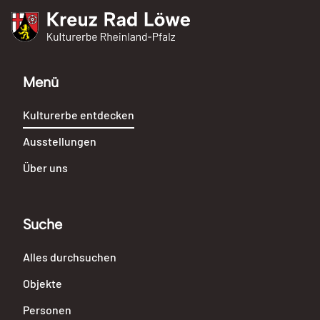
dont la
vente aura
lieu Hotel
Kreuz Rad Löwe
Kulturerbe Rheinland-Pfalz
Drouot, le
24 février
Menü
1896 ... /,
Hotel
Drouot
Kulturerbe entdecken
Ausstellungen
Über uns
Suche
Alles durchsuchen
Objekte
Personen