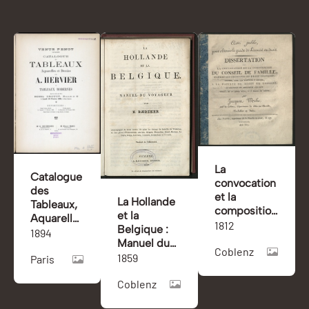
La
Catalogue
convocation
des
et la
La Hollande
Tableaux,
composition
et la
Aquarelles
du conseil
1812
Belgique :
et Dessins
1894
de famille
Manuel du
par A.
Coblenz
d'après les
voyageur /
1859
Paris
Hervier et
principes du
par K.
tableaux
droit
Coblenz
Baedeker
modernes
français /
: dont la
par Jacques