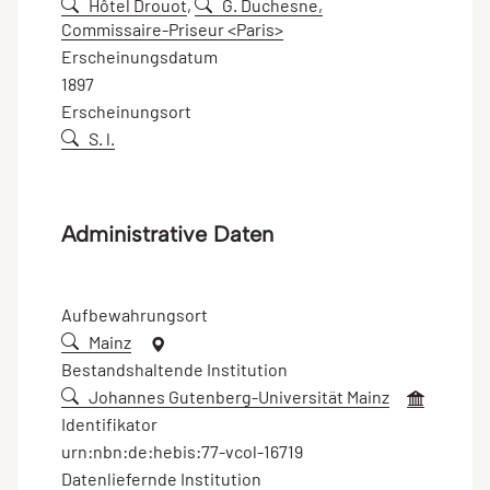
Hôtel Drouot
,
G. Duchesne,
Commissaire-Priseur <Paris>
Erscheinungsdatum
1897
Erscheinungsort
S. l.
Administrative Daten
Aufbewahrungsort
Mainz
Bestandshaltende Institution
Johannes Gutenberg-Universität Mainz
Identifikator
urn:nbn:de:hebis:77-vcol-16719
Datenliefernde Institution