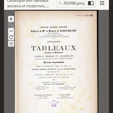
Catalogue des tableaux
1 : 350388.jpeg
anciens et modernes,
pastels, dessins,
Scan
aquarelles des écoles
Italienne, Espagnole,
Française, Flamande et
Hollandaise, œuvres
importantes par David ...,
suite de tableaux
décoratifs par Hubert
Robert : vente après
décès : collection de Mme
la Marquise du Plessis-
Bellière (née de Pastoret),
provenant du Château de
Moreuil et de l'Hôtel
Rouillé de l'Etang (Place
de la Concorde) ; dont la
vente aura lieu Hotel
Drouot les lundi 10 et
mardi 11 mai 1897 /