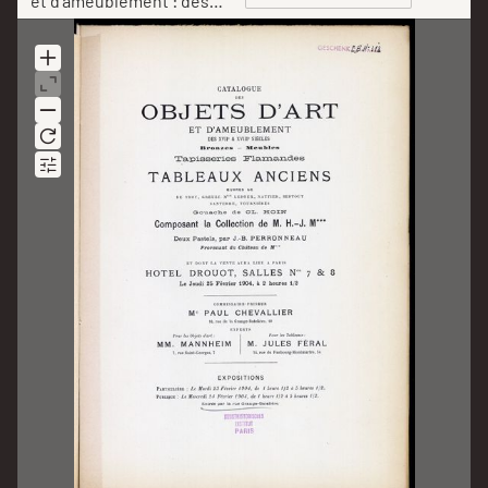
et d'ameublement : des
XVIIe &amp; XVIIIe siècles
Scan
: bronzes, meubles,
tapisseries flamandes :
tableaux anciens : œuvres
de: de Troy, Greuze, Mlle
Ledoux, Nattier, Restout,
Santerre, Tournières :
gouache de Cl. Hoin :
composant la Collection
de M. H.-J. M*** : deux
pastels par J.-B.
Perronneau : provenant
du Château de M*** : et
dont la vente aura lieu à
Paris, Hôtel Drouot, Salles
Nos 7 &amp; 8, le jeudi 25
février 1904 /
commissaire-priseur: Paul
Chevallier ; experts pour
les objets d'art M.