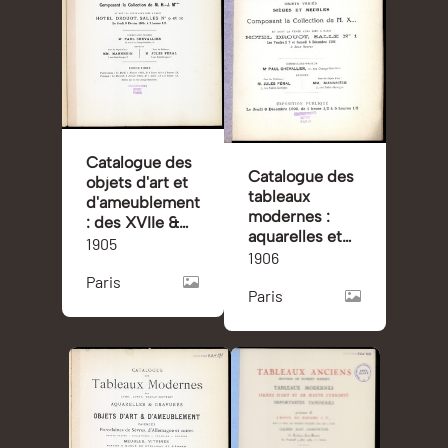
Catalogue des
Catalogue des
objets d'art et
tableaux
d'ameublement
modernes :
: des XVIIe &
aquarelles et
XVIIIe siècles :
1905
dessins : par: J.
1906
bronzes,
Bail, Bonnat, A.
Paris
meubles,
Paris
Brouillet,
tapisseries
Chaplin,
flamandes :
Chrétien,
tableaux
Dagnan-
anciens :
Bouveret [und
œuvres de: de
weitere] :
Troy, Greuze,
objets d'art et
Mlle Ledoux,
d'ameublement
Nattier,