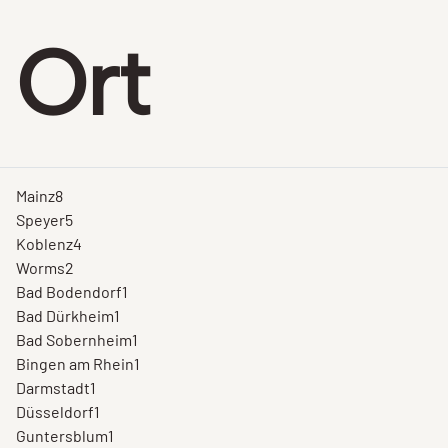
Ort
Mainz
8
Speyer
5
Koblenz
4
Worms
2
Bad Bodendorf
1
Bad Dürkheim
1
Bad Sobernheim
1
Bingen am Rhein
1
Darmstadt
1
Düsseldorf
1
Guntersblum
1