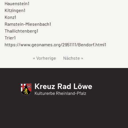
Hauenstein
1
Kitzingen
1
Konz
1
Ramstein-Miesenbach
1
Thallichtenberg
1
Trier
1
https://www.geonames.org/2951111/Bendorf.html
1
« Vorherige
Nächste »
Kreuz Rad Löwe
Kulturerbe Rheinland-Pfalz