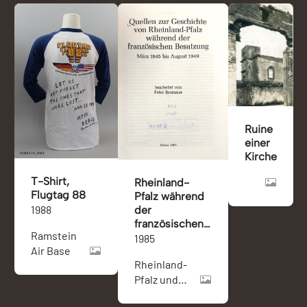
Ruine
einer
Kirche
T-Shirt,
Rheinland-
Flugtag 88
Pfalz während
1988
der
französischen
Ramstein
Besetzung
1985
Air Base
1945-1949
Rheinland-
Pfalz und
Boppard