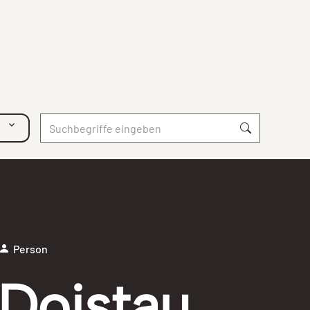
Person
Doistau,