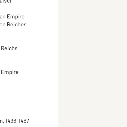
aiser
man Empire
hen Reiches
 Reichs
n Empire
n, 1436-1467