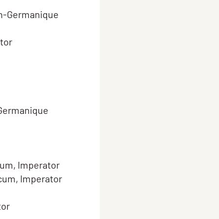
in-Germanique
tor
-Germanique
um, Imperator
cum, Imperator
tor