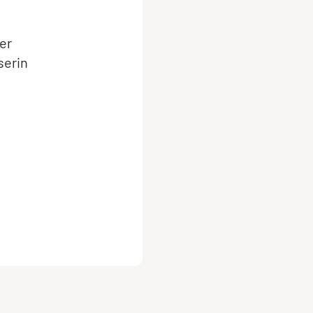
ser
serin