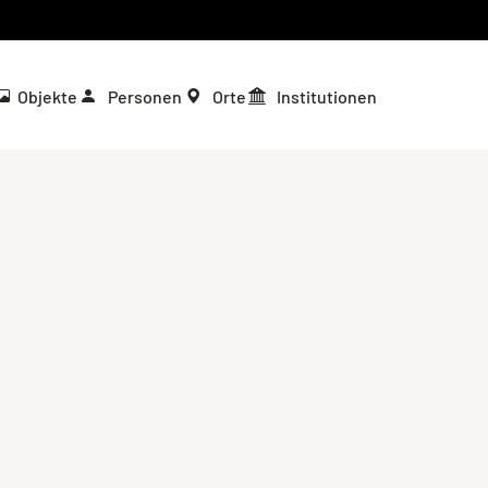
Objekte
Personen
Orte
Institutionen
enwagen entfernen
te
Sor