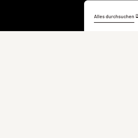
Alles durchsuchen
Suche nach
Suchen
Filtern nach Kategorie
58.027 I
Alle Inhalte
58.027