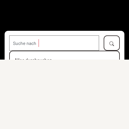
Suche nach
Alles durchsuchen
Objekte
Personen
Orte
Institutionen
Suchen